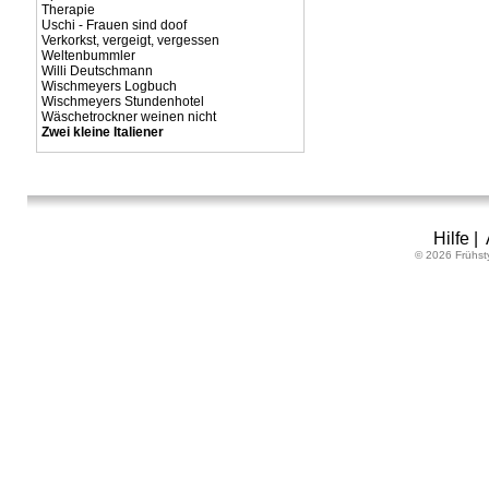
Therapie
Uschi - Frauen sind doof
Verkorkst, vergeigt, vergessen
Weltenbummler
Willi Deutschmann
Wischmeyers Logbuch
Wischmeyers Stundenhotel
Wäschetrockner weinen nicht
Zwei kleine Italiener
Hilfe
|
© 2026 Frühst