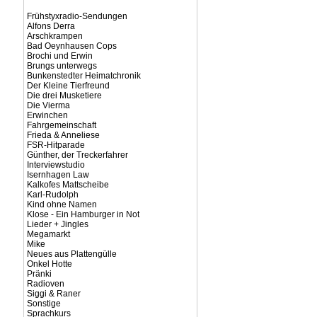
Frühstyxradio-Sendungen
Alfons Derra
Arschkrampen
Bad Oeynhausen Cops
Brochi und Erwin
Brungs unterwegs
Bunkenstedter Heimatchronik
Der Kleine Tierfreund
Die drei Musketiere
Die Vierma
Erwinchen
Fahrgemeinschaft
Frieda & Anneliese
FSR-Hitparade
Günther, der Treckerfahrer
Interviewstudio
Isernhagen Law
Kalkofes Mattscheibe
Karl-Rudolph
Kind ohne Namen
Klose - Ein Hamburger in Not
Lieder + Jingles
Megamarkt
Mike
Neues aus Plattengülle
Onkel Hotte
Pränki
Radioven
Siggi & Raner
Sonstige
Sprachkurs