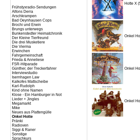
Hotte X (
Frühstyxradio-Sendungen
Alfons Derra
Arschkrampen
Bad Oeynhausen Cops
Brochi und Erwin
Brungs unterwegs
Bunkenstedter Heimatchronik
Onkel Ho
Der Kleine Tierfreund
Die drei Musketiere
Die Vierma
Erwinchen
Fahrgemeinschaft
Frieda & Anneliese
FSR-Hitparade
Günther, der Treckerfahrer
Onkel Ho
Interviewstudio
Isernhagen Law
Kalkofes Mattscheibe
Karl-Rudolph
Kind ohne Namen
Klose - Ein Hamburger in Not
Lieder + Jingles
Onkel Ho
Megamarkt
Mike
Neues aus Plattengülle
Onkel Hotte
Pränki
Radioven
Siggi & Raner
Sonstige
Sprachkurs