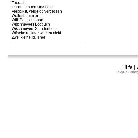
Therapie
Uschi - Frauen sind doof
Verkorkst, vergeigt, vergessen
Weltenbummler
Willi Deutschmann
Wischmeyers Logbuch
Wischmeyers Stundenhotel
Wäschetrockner weinen nicht
Zwei kleine Italiener
Hilfe
|
© 2026 Frühst