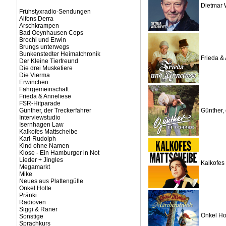
Dietmar 
Frühstyxradio-Sendungen
Alfons Derra
Arschkrampen
Bad Oeynhausen Cops
Brochi und Erwin
Brungs unterwegs
Bunkenstedter Heimatchronik
Frieda &
Der Kleine Tierfreund
Die drei Musketiere
Die Vierma
Erwinchen
Fahrgemeinschaft
Frieda & Anneliese
FSR-Hitparade
Günther, der Treckerfahrer
Günther, 
Interviewstudio
Isernhagen Law
Kalkofes Mattscheibe
Karl-Rudolph
Kind ohne Namen
Klose - Ein Hamburger in Not
Lieder + Jingles
Kalkofes
Megamarkt
Mike
Neues aus Plattengülle
Onkel Hotte
Pränki
Radioven
Siggi & Raner
Onkel Ho
Sonstige
Sprachkurs