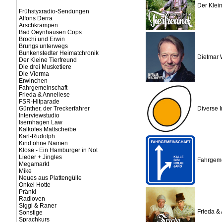
Der Klein
Frühstyxradio-Sendungen
Alfons Derra
Arschkrampen
Bad Oeynhausen Cops
Brochi und Erwin
Brungs unterwegs
Bunkenstedter Heimatchronik
Dietmar 
Der Kleine Tierfreund
Die drei Musketiere
Die Vierma
Erwinchen
Fahrgemeinschaft
Frieda & Anneliese
FSR-Hitparade
Günther, der Treckerfahrer
Diverse I
Interviewstudio
Isernhagen Law
Kalkofes Mattscheibe
Karl-Rudolph
Kind ohne Namen
Klose - Ein Hamburger in Not
Lieder + Jingles
Fahrgeme
Megamarkt
Mike
Neues aus Plattengülle
Onkel Hotte
Pränki
Radioven
Siggi & Raner
Frieda &
Sonstige
Sprachkurs