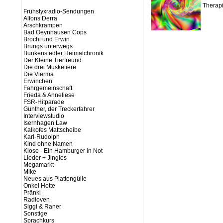
Therapi
Frühstyxradio-Sendungen
Alfons Derra
Arschkrampen
Bad Oeynhausen Cops
Brochi und Erwin
Brungs unterwegs
Bunkenstedter Heimatchronik
Der Kleine Tierfreund
Die drei Musketiere
Die Vierma
Erwinchen
Fahrgemeinschaft
Frieda & Anneliese
FSR-Hitparade
Günther, der Treckerfahrer
Interviewstudio
Isernhagen Law
Kalkofes Mattscheibe
Karl-Rudolph
Kind ohne Namen
Klose - Ein Hamburger in Not
Lieder + Jingles
Megamarkt
Mike
Neues aus Plattengülle
Onkel Hotte
Pränki
Radioven
Siggi & Raner
Sonstige
Sprachkurs