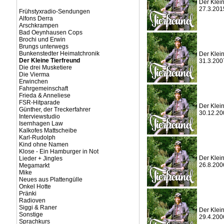
Der Klein
27.3.201
Frühstyxradio-Sendungen
Alfons Derra
Arschkrampen
Bad Oeynhausen Cops
Brochi und Erwin
Brungs unterwegs
Bunkenstedter Heimatchronik
Der Klein
Der Kleine Tierfreund
31.3.200
Die drei Musketiere
Die Vierma
Erwinchen
Fahrgemeinschaft
Frieda & Anneliese
FSR-Hitparade
Der Klein
Günther, der Treckerfahrer
30.12.20
Interviewstudio
Isernhagen Law
Kalkofes Mattscheibe
Karl-Rudolph
Kind ohne Namen
Klose - Ein Hamburger in Not
Der Klein
Lieder + Jingles
26.8.200
Megamarkt
Mike
Neues aus Plattengülle
Onkel Hotte
Pränki
Radioven
Siggi & Raner
Der Klein
Sonstige
29.4.200
Sprachkurs