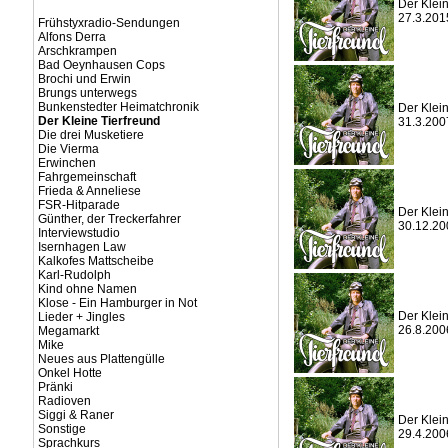
Der Klein
27.3.201
Frühstyxradio-Sendungen
Alfons Derra
Arschkrampen
Bad Oeynhausen Cops
Brochi und Erwin
Brungs unterwegs
Bunkenstedter Heimatchronik
Der Klein
Der Kleine Tierfreund
31.3.200
Die drei Musketiere
Die Vierma
Erwinchen
Fahrgemeinschaft
Frieda & Anneliese
FSR-Hitparade
Der Klein
Günther, der Treckerfahrer
30.12.20
Interviewstudio
Isernhagen Law
Kalkofes Mattscheibe
Karl-Rudolph
Kind ohne Namen
Klose - Ein Hamburger in Not
Der Klein
Lieder + Jingles
26.8.200
Megamarkt
Mike
Neues aus Plattengülle
Onkel Hotte
Pränki
Radioven
Siggi & Raner
Der Klein
Sonstige
29.4.200
Sprachkurs