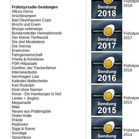
Frühstyx
2018
Frühstyxradio-Sendungen
Alfons Derra
Arschkrampen
Bad Oeynhausen Cops
Brochi und Erwin
Brungs unterwegs
Bunkenstedter Heimatchronik
Frühstyx
Der Kleine Tierfreund
2017
Die drei Musketiere
Die Vierma
Erwinchen
Fahrgemeinschaft
Frieda & Anneliese
FSR-Hitparade
Frühstyx
Günther, der Treckerfahrer
2016
Interviewstudio
Isernhagen Law
Kalkofes Mattscheibe
Karl-Rudolph
Kind ohne Namen
Klose - Ein Hamburger in Not
Frühstyx
Lieder + Jingles
2015
Megamarkt
Mike
Neues aus Plattengülle
Onkel Hotte
Pränki
Radioven
Siggi & Raner
Frühstyx
Sonstige
2014
Sprachkurs