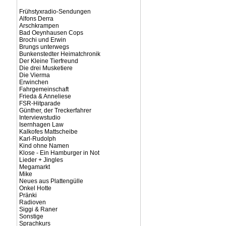
Frühstyxradio-Sendungen
Alfons Derra
Arschkrampen
Bad Oeynhausen Cops
Brochi und Erwin
Brungs unterwegs
Bunkenstedter Heimatchronik
Der Kleine Tierfreund
Die drei Musketiere
Die Vierma
Erwinchen
Fahrgemeinschaft
Frieda & Anneliese
FSR-Hitparade
Günther, der Treckerfahrer
Interviewstudio
Isernhagen Law
Kalkofes Mattscheibe
Karl-Rudolph
Kind ohne Namen
Klose - Ein Hamburger in Not
Lieder + Jingles
Megamarkt
Mike
Neues aus Plattengülle
Onkel Hotte
Pränki
Radioven
Siggi & Raner
Sonstige
Sprachkurs