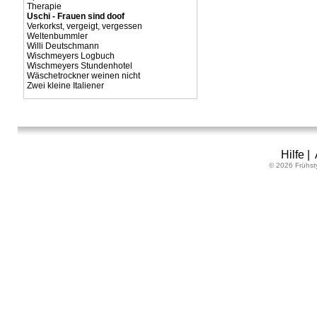
Therapie
Uschi - Frauen sind doof
Verkorkst, vergeigt, vergessen
Weltenbummler
Willi Deutschmann
Wischmeyers Logbuch
Wischmeyers Stundenhotel
Wäschetrockner weinen nicht
Zwei kleine Italiener
Hilfe
|
© 2026 Frühst