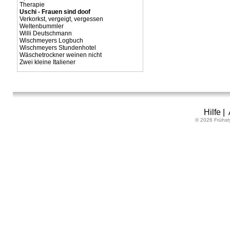
Therapie
Uschi - Frauen sind doof
Verkorkst, vergeigt, vergessen
Weltenbummler
Willi Deutschmann
Wischmeyers Logbuch
Wischmeyers Stundenhotel
Wäschetrockner weinen nicht
Zwei kleine Italiener
Hilfe
|
© 2026 Frühst