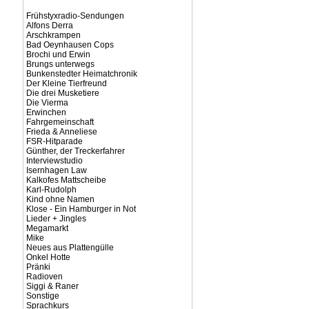
Frühstyxradio-Sendungen
Alfons Derra
Arschkrampen
Bad Oeynhausen Cops
Brochi und Erwin
Brungs unterwegs
Bunkenstedter Heimatchronik
Der Kleine Tierfreund
Die drei Musketiere
Die Vierma
Erwinchen
Fahrgemeinschaft
Frieda & Anneliese
FSR-Hitparade
Günther, der Treckerfahrer
Interviewstudio
Isernhagen Law
Kalkofes Mattscheibe
Karl-Rudolph
Kind ohne Namen
Klose - Ein Hamburger in Not
Lieder + Jingles
Megamarkt
Mike
Neues aus Plattengülle
Onkel Hotte
Pränki
Radioven
Siggi & Raner
Sonstige
Sprachkurs