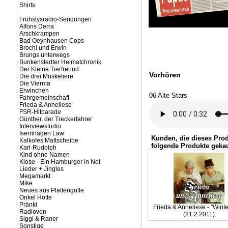
Shirts
Frühstyxradio-Sendungen
Alfons Derra
Arschkrampen
Bad Oeynhausen Cops
Brochi und Erwin
Brungs unterwegs
Bunkenstedter Heimatchronik
Der Kleine Tierfreund
Vorhören
Die drei Musketiere
Die Vierma
Erwinchen
06 Alte Stars
Fahrgemeinschaft
Frieda & Anneliese
FSR-Hitparade
Günther, der Treckerfahrer
Interviewstudio
Isernhagen Law
Kunden, die dieses Pro
Kalkofes Mattscheibe
folgende Produkte gekau
Karl-Rudolph
Kind ohne Namen
Klose - Ein Hamburger in Not
Lieder + Jingles
Megamarkt
Mike
Neues aus Plattengülle
Onkel Hotte
Pränki
Frieda & Anneliese - "Winte
Radioven
(21.2.2011)
Siggi & Raner
Sonstige