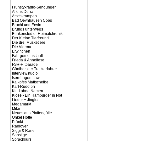
Frühstyxradio-Sendungen
Alfons Derra
Arschkrampen
Bad Oeynhausen Cops
Brochi und Erwin
Brungs unterwegs
Bunkenstedter Heimatchronik
Der Kleine Tierfreund
Die drei Musketiere
Die Vierma
Erwinchen
Fahrgemeinschaft
Frieda & Anneliese
FSR-Hitparade
Günther, der Treckerfahrer
Interviewstudio
Isernhagen Law
Kalkofes Mattscheibe
Karl-Rudolph
Kind ohne Namen
Klose - Ein Hamburger in Not
Lieder + Jingles
Megamarkt
Mike
Neues aus Plattengülle
Onkel Hotte
Pränki
Radioven
Siggi & Raner
Sonstige
Sprachkurs