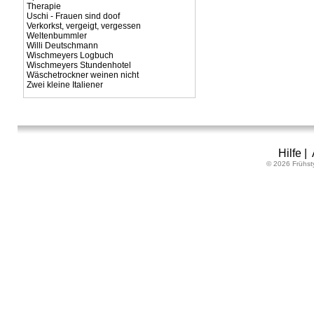
Therapie
Uschi - Frauen sind doof
Verkorkst, vergeigt, vergessen
Weltenbummler
Willi Deutschmann
Wischmeyers Logbuch
Wischmeyers Stundenhotel
Wäschetrockner weinen nicht
Zwei kleine Italiener
Hilfe
|
© 2026 Frühst