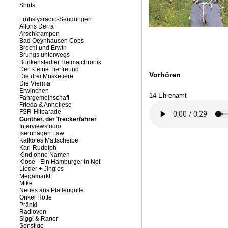
Shirts
Frühstyxradio-Sendungen
Alfons Derra
Arschkrampen
Bad Oeynhausen Cops
Brochi und Erwin
Brungs unterwegs
Bunkenstedter Heimatchronik
Der Kleine Tierfreund
Vorhören
Die drei Musketiere
Die Vierma
Erwinchen
14 Ehrenamt
Fahrgemeinschaft
Frieda & Anneliese
FSR-Hitparade
Günther, der Treckerfahrer
Interviewstudio
Isernhagen Law
Kalkofes Mattscheibe
Karl-Rudolph
Kind ohne Namen
Klose - Ein Hamburger in Not
Lieder + Jingles
Megamarkt
Mike
Neues aus Plattengülle
Onkel Hotte
Pränki
Radioven
Siggi & Raner
Sonstige