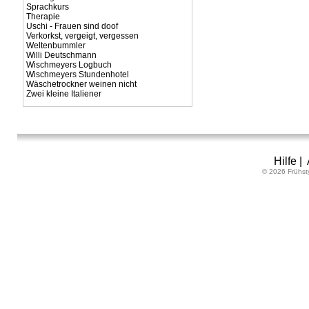
Sprachkurs
Therapie
Uschi - Frauen sind doof
Verkorkst, vergeigt, vergessen
Weltenbummler
Willi Deutschmann
Wischmeyers Logbuch
Wischmeyers Stundenhotel
Wäschetrockner weinen nicht
Zwei kleine Italiener
Hilfe
|
© 2026 Frühst