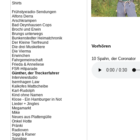
Shirts
Frühstyxradio-Sendungen
Alfons Derra
Arschkrampen
Bad Oeynhausen Cops
Brochi und Erwin
Brungs unterwegs
Bunkenstedter Heimatchronik
Der Kleine Tierfreund
Vorhören
Die drei Musketiere
Die Vierma
Erwinchen
10 Spahn, der Coronator
Fahrgemeinschaft
Frieda & Anneliese
FSR-Hitparade
Günther, der Treckerfahrer
Interviewstudio
Isernhagen Law
Kalkofes Mattscheibe
Karl-Rudolph
Kind ohne Namen
Klose - Ein Hamburger in Not
Lieder + Jingles
Megamarkt
Mike
Neues aus Plattengülle
Onkel Hotte
Pränki
Radioven
Siggi & Raner
Sonstige