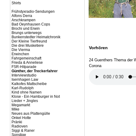
Shirts
Frühstyxradio-Sendungen
Alfons Derra
Arschkrampen
Bad Oeynhausen Cops
Brochi und Erwin
Brungs unterwegs
Bunkenstedter Heimatchronik
Der Kleine Tierfreund
Die drei Musketiere
Vorhören
Die Vierma
Erwinchen
Fahrgemeinschaft
24 Guenthers Thema der W
Frieda & Anneliese
Corona
FSR-Hitparade
Günther, der Treckerfahrer
Interviewstudio
Isernhagen Law
Kalkofes Mattscheibe
Karl-Rudolph
Kind ohne Namen
Klose - Ein Hamburger in Not
Lieder + Jingles
Megamarkt
Mike
Neues aus Plattengülle
Onkel Hotte
Pränki
Radioven
Siggi & Raner
Sonstige