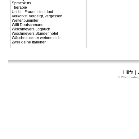
Sprachkurs
Therapie
Uschi - Frauen sind doof
Verkorkst, vergeigt, vergessen
Weltenbummler
Willi Deutschmann
Wischmeyers Logbuch
Wischmeyers Stundenhotel
Wäschetrockner weinen nicht
Zwei kleine Italiener
Hilfe
|
© 2026 Frühst