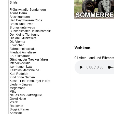
Shirts
Frühstyxradio-Sendungen
Alfons Derra
Arschkrampen
Bad Oeynhausen Cops
Brochi und Erwin
Brungs unterwegs
Bunkenstedter Heimatchronik
Der Kleine Tierfreund
Die drei Musketiere
Die Vierma
Erwinchen
Vorhören
Fahrgemeinschaft
Frieda & Anneliese
FSR-Hitparade
01 Altes Land und Elbmar
Günther, der Treckerfahrer
Interviewstudio
Isernhagen Law
Kalkofes Mattscheibe
Karl-Rudolph
Kind ohne Namen
Klose - Ein Hamburger in Not
Lieder + Jingles
Megamarkt
Mike
Neues aus Plattengülle
Onkel Hotte
Pränki
Radioven
Siggi & Raner
Sonstige