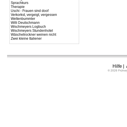
Sprachkurs
Therapie
Uschi - Frauen sind doof
Verkorkst, vergeigt, vergessen
Weltenbummler
Willi Deutschmann
Wischmeyers Logbuch
Wischmeyers Stundenhotel
Wäschetrockner weinen nicht
Zwei kleine Italiener
Hilfe
|
© 2026 Frühst