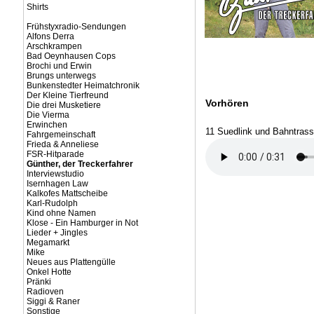
Shirts
Frühstyxradio-Sendungen
Alfons Derra
Arschkrampen
Bad Oeynhausen Cops
Brochi und Erwin
Brungs unterwegs
Bunkenstedter Heimatchronik
Der Kleine Tierfreund
Vorhören
Die drei Musketiere
Die Vierma
Erwinchen
11 Suedlink und Bahntras
Fahrgemeinschaft
Frieda & Anneliese
FSR-Hitparade
Günther, der Treckerfahrer
Interviewstudio
Isernhagen Law
Kalkofes Mattscheibe
Karl-Rudolph
Kind ohne Namen
Klose - Ein Hamburger in Not
Lieder + Jingles
Megamarkt
Mike
Neues aus Plattengülle
Onkel Hotte
Pränki
Radioven
Siggi & Raner
Sonstige