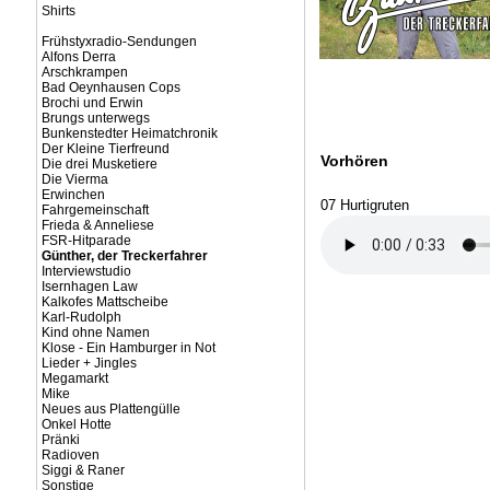
Shirts
Frühstyxradio-Sendungen
Alfons Derra
Arschkrampen
Bad Oeynhausen Cops
Brochi und Erwin
Brungs unterwegs
Bunkenstedter Heimatchronik
Der Kleine Tierfreund
Vorhören
Die drei Musketiere
Die Vierma
Erwinchen
07 Hurtigruten
Fahrgemeinschaft
Frieda & Anneliese
FSR-Hitparade
Günther, der Treckerfahrer
Interviewstudio
Isernhagen Law
Kalkofes Mattscheibe
Karl-Rudolph
Kind ohne Namen
Klose - Ein Hamburger in Not
Lieder + Jingles
Megamarkt
Mike
Neues aus Plattengülle
Onkel Hotte
Pränki
Radioven
Siggi & Raner
Sonstige