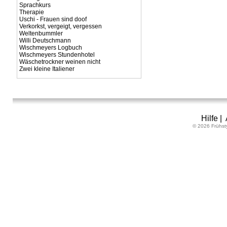
Sprachkurs
Therapie
Uschi - Frauen sind doof
Verkorkst, vergeigt, vergessen
Weltenbummler
Willi Deutschmann
Wischmeyers Logbuch
Wischmeyers Stundenhotel
Wäschetrockner weinen nicht
Zwei kleine Italiener
Hilfe
|
© 2026 Frühst