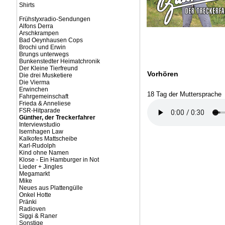
Shirts
Frühstyxradio-Sendungen
Alfons Derra
Arschkrampen
Bad Oeynhausen Cops
Brochi und Erwin
Brungs unterwegs
Bunkenstedter Heimatchronik
Der Kleine Tierfreund
Vorhören
Die drei Musketiere
Die Vierma
Erwinchen
18 Tag der Muttersprache
Fahrgemeinschaft
Frieda & Anneliese
FSR-Hitparade
Günther, der Treckerfahrer
Interviewstudio
Isernhagen Law
Kalkofes Mattscheibe
Karl-Rudolph
Kind ohne Namen
Klose - Ein Hamburger in Not
Lieder + Jingles
Megamarkt
Mike
Neues aus Plattengülle
Onkel Hotte
Pränki
Radioven
Siggi & Raner
Sonstige