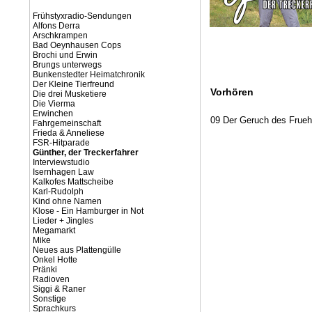
Frühstyxradio-Sendungen
Alfons Derra
Arschkrampen
Bad Oeynhausen Cops
Brochi und Erwin
Brungs unterwegs
Bunkenstedter Heimatchronik
Der Kleine Tierfreund
Vorhören
Die drei Musketiere
Die Vierma
Erwinchen
09 Der Geruch des Frueh
Fahrgemeinschaft
Frieda & Anneliese
FSR-Hitparade
Günther, der Treckerfahrer
Interviewstudio
Isernhagen Law
Kalkofes Mattscheibe
Karl-Rudolph
Kind ohne Namen
Klose - Ein Hamburger in Not
Lieder + Jingles
Megamarkt
Mike
Neues aus Plattengülle
Onkel Hotte
Pränki
Radioven
Siggi & Raner
Sonstige
Sprachkurs