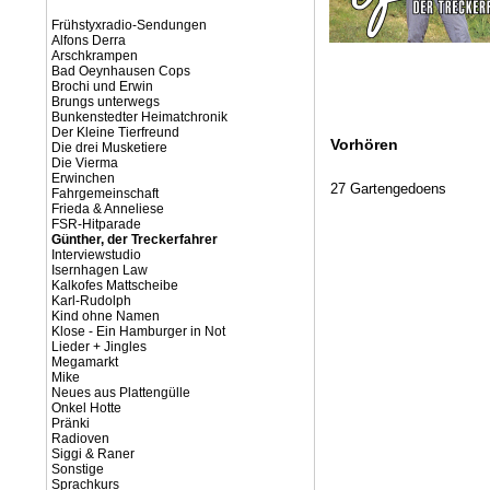
Frühstyxradio-Sendungen
Alfons Derra
Arschkrampen
Bad Oeynhausen Cops
Brochi und Erwin
Brungs unterwegs
Bunkenstedter Heimatchronik
Der Kleine Tierfreund
Vorhören
Die drei Musketiere
Die Vierma
Erwinchen
27 Gartengedoens
Fahrgemeinschaft
Frieda & Anneliese
FSR-Hitparade
Günther, der Treckerfahrer
Interviewstudio
Isernhagen Law
Kalkofes Mattscheibe
Karl-Rudolph
Kind ohne Namen
Klose - Ein Hamburger in Not
Lieder + Jingles
Megamarkt
Mike
Neues aus Plattengülle
Onkel Hotte
Pränki
Radioven
Siggi & Raner
Sonstige
Sprachkurs