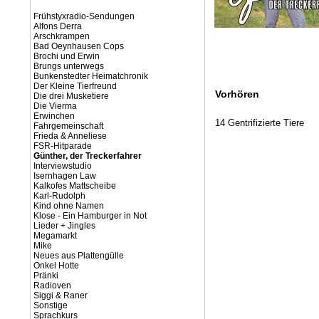
Frühstyxradio-Sendungen
Alfons Derra
Arschkrampen
Bad Oeynhausen Cops
Brochi und Erwin
Brungs unterwegs
Bunkenstedter Heimatchronik
Der Kleine Tierfreund
Vorhören
Die drei Musketiere
Die Vierma
Erwinchen
14 Gentrifizierte Tiere
Fahrgemeinschaft
Frieda & Anneliese
FSR-Hitparade
Günther, der Treckerfahrer
Interviewstudio
Isernhagen Law
Kalkofes Mattscheibe
Karl-Rudolph
Kind ohne Namen
Klose - Ein Hamburger in Not
Lieder + Jingles
Megamarkt
Mike
Neues aus Plattengülle
Onkel Hotte
Pränki
Radioven
Siggi & Raner
Sonstige
Sprachkurs