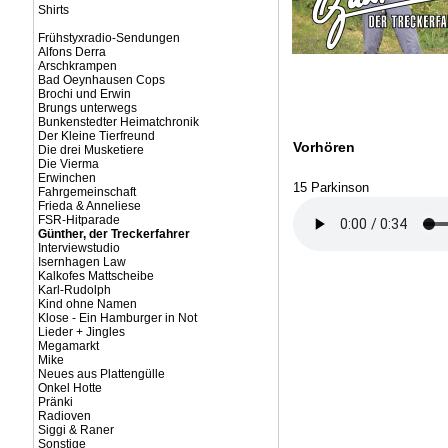
Shirts
Frühstyxradio-Sendungen
Alfons Derra
Arschkrampen
Bad Oeynhausen Cops
Brochi und Erwin
Brungs unterwegs
Bunkenstedter Heimatchronik
Der Kleine Tierfreund
Vorhören
Die drei Musketiere
Die Vierma
Erwinchen
15 Parkinson
Fahrgemeinschaft
Frieda & Anneliese
FSR-Hitparade
Günther, der Treckerfahrer
Interviewstudio
Isernhagen Law
Kalkofes Mattscheibe
Karl-Rudolph
Kind ohne Namen
Klose - Ein Hamburger in Not
Lieder + Jingles
Megamarkt
Mike
Neues aus Plattengülle
Onkel Hotte
Pränki
Radioven
Siggi & Raner
Sonstige