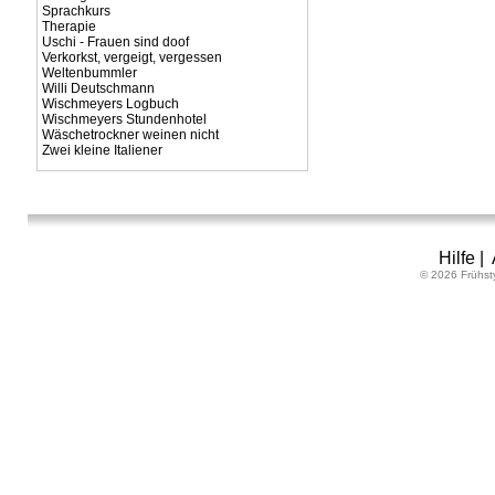
Sprachkurs
Therapie
Uschi - Frauen sind doof
Verkorkst, vergeigt, vergessen
Weltenbummler
Willi Deutschmann
Wischmeyers Logbuch
Wischmeyers Stundenhotel
Wäschetrockner weinen nicht
Zwei kleine Italiener
Hilfe
|
© 2026 Frühst