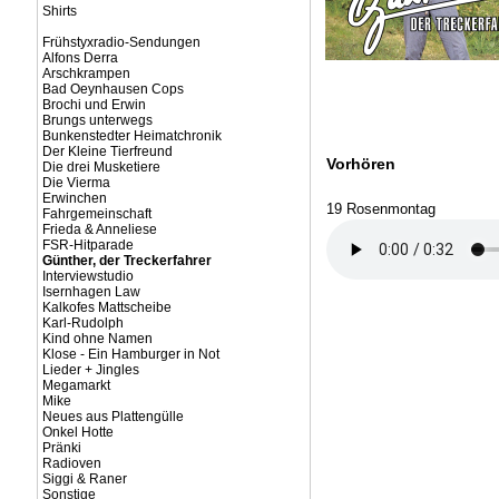
Shirts
Frühstyxradio-Sendungen
Alfons Derra
Arschkrampen
Bad Oeynhausen Cops
Brochi und Erwin
Brungs unterwegs
Bunkenstedter Heimatchronik
Der Kleine Tierfreund
Vorhören
Die drei Musketiere
Die Vierma
Erwinchen
19 Rosenmontag
Fahrgemeinschaft
Frieda & Anneliese
FSR-Hitparade
Günther, der Treckerfahrer
Interviewstudio
Isernhagen Law
Kalkofes Mattscheibe
Karl-Rudolph
Kind ohne Namen
Klose - Ein Hamburger in Not
Lieder + Jingles
Megamarkt
Mike
Neues aus Plattengülle
Onkel Hotte
Pränki
Radioven
Siggi & Raner
Sonstige